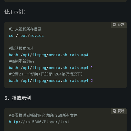
使用示例：
复制
复制
复制
复制
复制





#
进入视频所在目录
cd 
/
root
/
#
默认模式切片
bash 
/
opt
/
ffmpeg
/
media
.
sh rats
.
#
强制重新编码
bash 
/
opt
/
ffmpeg
/
media
.
sh rats
.
mp4 
1
#
设置2s一个切片(已知是H264编码情况下)
bash 
/
opt
/
ffmpeg
/
media
.
sh rats
.
mp4 
2
5、播放示例
复制
复制
复制
复制




#查看推送到播放器这边的m3u8所有文件
http
:
//ip:5866/Player/list