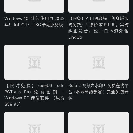
Windows 10 继续使用到2032
【限免】AI口语教练（终身版限
年！ IoT 企业 LTSC 长期服务版
时免费）！原价 $199.99，实时
纠正发音，说一口地道外语
LingUp
【限时免费】EaseUS Todo
Sora 2 视频去水印！免费在线平
PCTrans Pro 免费密钥 –
台+本地离线部署！完全免费开
Windows PC 传输软件 （原价
源
$59.95）