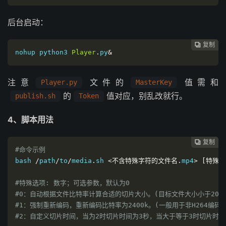
后台启动：
复制
复制
复制
复制
复制
复制
复制







nohup
python3
Player
.
py
&
注意
文件的
值需和
Player.py
MasterKey
的
值对应，别乱改就行。
publish.sh
Token
4、脚本用法
复制
复制
复制
复制
复制
复制






#
命令示例
bash 
/
path
/
to
/
media
.
sh 
<不含特殊字符的文件名.
mp4
>
[特殊选
#
特殊选项: 数字；可选参数，默认为0
#
0：自动根据文件比特率计算合适的切片大小。(目标文件大小小于20M
#
1：强制重新编码，重新编码比特率为2400k。(一般用于非H264编码
#
2：自定义切片时间，当为2时切片时间为3秒，当大于等于3时切片时