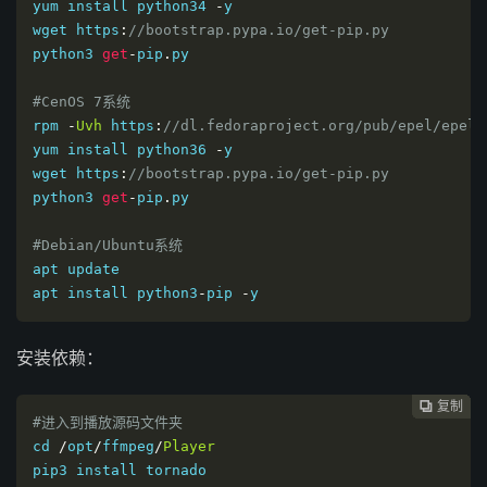
yum install python34 
-
y

wget https
:
//bootstrap.pypa.io/get-pip.py
python3 
get
-
pip
.
py

#CenOS 7系统
rpm 
-
Uvh
 https
:
//dl.fedoraproject.org/pub/epel/epel-
yum install python36 
-
y

wget https
:
//bootstrap.pypa.io/get-pip.py
python3 
get
-
pip
.
py

#Debian/Ubuntu系统
apt update

apt install python3
-
pip 
-
y
安装依赖：
复制
复制
复制
复制
复制
复制
复制
复制








#进入到播放源码文件夹
cd
/
opt
/
ffmpeg
/
Player
pip3 install tornado