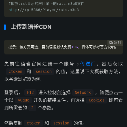
#播放list显示的根目录下的rats.m3u8文件
http
:
//ip:5866/Player/rats.m3u8
上传到语雀CDN
复制
复制
复制



提示：该方案可选，目前语雀默认免费
10G
，具体可参考官方说明。
先前往语雀官网注册一个账号→
传送门
，然后获取
和
的值，这里说下大概获取方法，
ctoken
session
以谷歌浏览器为例。
登录后，
进入控制台选择
，随便点击一
F12
Network
个以
开头的链接文件，再选择
即可看
yuque
Cookies
到所需要的
个参数。
2
然后复制
和
的值。
ctoken
session