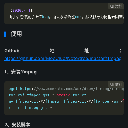
复制
复制
复制
复制
复制
复制
复制
复制
复制
复制
复制
复制












【
2020
.4
.
1
】
由于语雀修复了上传
bug
，所以移除语雀
cdn
，默认修改为阿里云图床。
使用
Github地址：
https://github.com/MoeClub/Note/tree/master/ffmpeg
1、安装ffmpeg
复制
复制
复制
复制
复制
复制
复制
复制
复制
复制
复制











wget https
:
//www.moerats.com/usr/down/ffmpeg/ffmpeg-
tar xvf ffmpeg
-
git
-*-
static
.
tar
.
xz

mv ffmpeg
-
git
-*
/
ffmpeg  ffmpeg
-
git
-*/
ffprobe 
/
usr
/
lo
rm 
-
rf ffmpeg
-
git
-*
2、安装脚本