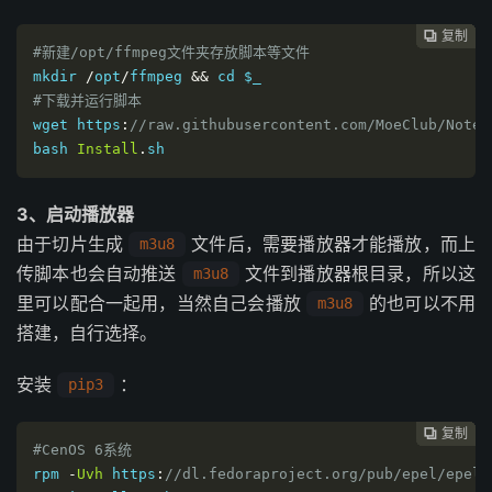
复制
复制
复制
复制
复制
复制
复制
复制
复制
复制










#新建/opt/ffmpeg文件夹存放脚本等文件
mkdir
/
opt
/
ffmpeg 
&&
 cd 
$_
#下载并运行脚本
wget https
:
//raw.githubusercontent.com/MoeClub/Note/
bash 
Install
.
sh
3、启动播放器
由于切片生成
文件后，需要播放器才能播放，而上
m3u8
传脚本也会自动推送
文件到播放器根目录，所以这
m3u8
里可以配合一起用，当然自己会播放
的也可以不用
m3u8
搭建，自行选择。
安装
：
pip3
复制
复制
复制
复制
复制
复制
复制
复制
复制









#CenOS 6系统
rpm 
-
Uvh
 https
:
//dl.fedoraproject.org/pub/epel/epel-