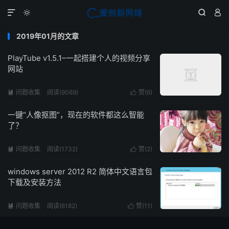




2019年01月的文章
PlayTube v1.5.1–一起搭建个人的视频分享
网站
问题收集
阅读(9069)
赞(
6
)


一键“人像抠图”，现在的软件都这么智能
了？
问题收集
阅读(1732)
赞(
2
)


windows server 2012 R2 简体中文语言包
下载及安装方法
问题收集
阅读(6182)
赞(
11
)

