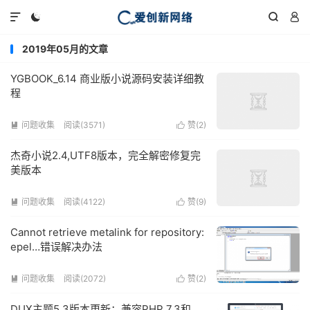




2019年05月的文章
YGBOOK_6.14 商业版小说源码安装详细教
程
问题收集
阅读(3571)
赞(
2
)


杰奇小说2.4,UTF8版本，完全解密修复完
美版本
问题收集
阅读(4122)
赞(
9
)


Cannot retrieve metalink for repository:
epel…错误解决办法
问题收集
阅读(2072)
赞(
2
)


DUX主题5.3版本更新：兼容PHP 7.3和