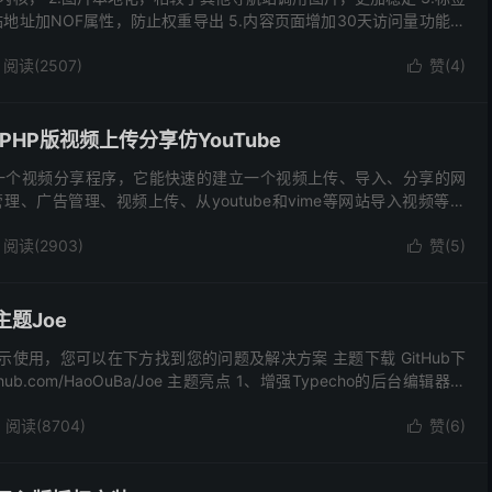
站地址加NOF属性，防止权重导出 5.内容页面增加30天访问量功能并
实高效！ 6.整站安装改下L...
阅读(2507)
赞(
4
)

.3 - PHP版视频上传分享仿YouTube
be是一个视频分享程序，它能快速的建立一个视频上传、导入、分享的网
、广告管理、视频上传、从youtube和vime等网站导入视频等功
版本。新本增加了很多的...
阅读(2903)
赞(
5
)

主题Joe
示使用，您可以在下方找到您的问题及解决方案 主题下载 GitHub下
thub.com/HaoOuBa/Joe 主题亮点 1、增强Typecho的后台编辑器，
插入...
阅读(8704)
赞(
6
)
