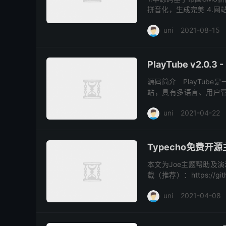
拼音化，生成完美 4.网
以图表形式展示，让运营更真
uni
2021-08-15
PlayTube v2.0
源码简介 PlayTu
站，具有多语言、用户管理
能。本次发布的是2.0.2
uni
2021-04-22
Typecho免费开源
本文为Joe主题帮助及演
载（推荐）：https://gi
后台编辑器更加强大（支持
uni
2021-04-08