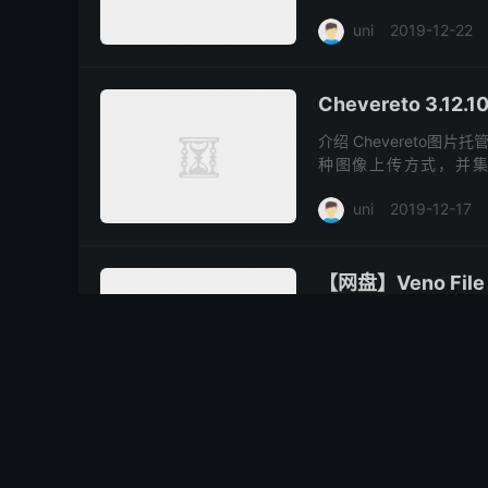
server 2012中文包,给Win
uni
2019-12-22
Chevereto 3
介绍 Chevereto
种图像上传方式，并集成
Released on February 20
uni
2019-12-17
【网盘】Veno File 
源码简介 早期发布之后
据库，稳定又好，使用的
么VFM会是你不错的选择
uni
2019-10-30
Veno File Man