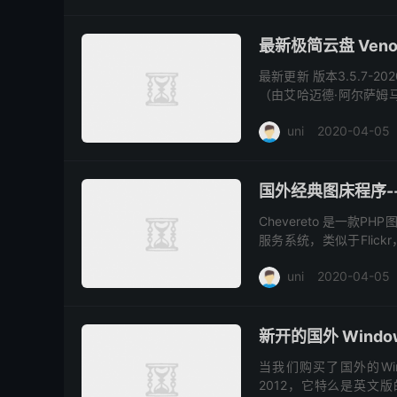
最新极简云盘 Veno Fi
最新更新 版本3.5.7-
（由艾哈迈德·阿尔萨姆马里（A
发现的漏洞） ...
uni
2020-04-05
国外经典图床程序---最
Chevereto 是一
服务系统，类似于Flick
采用PHP语言开发，支持
uni
2020-04-05
新开的国外 Windo
当我们购买了国外的Wind
2012，它特么是英文