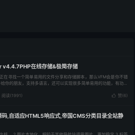
ager v4.4.7PHP在线存储&极简存储
正在寻找一个简单易用的文件分享和存储脚本，那么VFM会是你不错
件给你的朋友，支持多语言，还可以实现很多简单易用的功能，有功能
以自定义自己的品牌信息 特征： 文...
阅读(1991)
赞(
6
)

码,自适应HTML5响应式,帝国CMS分类目录全站静
新内核， 2.图片本地化，相较于其他导航站调用图片，更加稳定 3.标签