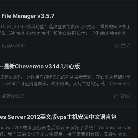
le Manager v3.5.7
2020年3月23日 -新增功能：选项登录免责声明 -更新：重要的安全补丁
hmed Alshammari）和哈立德·阿拉什迪（Khaled Alrashidi）
阅读(5499)
赞(
7
)

新Chevereto v3.14.1开心版
款PHP图床建站源码，允许用户创建自己的照片展示专题，在线图片存储分享
r，非常适合自己搭建图床，易于部署，支持主题的定制。 Chevereto
多语言，提供中文语言包...
阅读(3507)
赞(
5
)

ws Server 2012英文版vps主机安装中文语言包
ows VPS或者服务器之后默认安装好了系统：Windows server
版的，我们需要汉化下才方便使用。接下来我们看图，安装windows