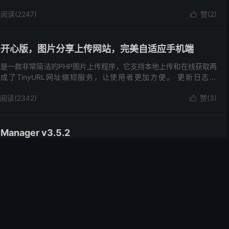
dows ...
阅读(2247)
赞(
2
)

.12.10开心版，图片分享上传网站，完美自适应手机端
图片托管是一款非常简洁的PHP图片上传程序，它支持本地上传和在线获取两
了TinyURL网址缩短服务，让使用者更加方便。 更新日志：
th 2019 ...
阅读(2342)
赞(
3
)

Manager v3.5.2
，然后看到汉化版，起名为极简网盘，在网络反响很好，不需要安装数
人特别多。 如果你正在寻找一个简单易用的文件分享和存储脚本，那
。 它可以分享文件给你的朋友，支持多语言，还可以...
阅读(2447)
赞(
3
)

ager v3.4.8 – PHP在线存储&最新极简云盘