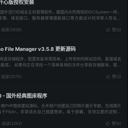
 - 开心版授权安装
套国外流行的域名主机管理软件，跟国内众所周知的IDCSystem一样，
管理、域名接口、服务器管理面板接口等方面设计的非常人性化。
域名注册管理解析，主机开通管理，VPS开通管...
阅读(2928)
赞(
2
)

File Manager v3.5.8 更新源码
网盘存储程序，配置安装非常简单。上传到你的网站空间，直接域名
据库。 如果你正在寻找一个简单易用的文件分享和存储脚本，那么
 它可以分享文件给你的朋友，支持多语言，还可以实...
阅读(2070)
赞(
2
)

15.0 - 国外经典图床程序
to 是一款PHP图床建站源码，允许用户创建自己的照片展示专题，在线图片
于Flickr，非常适合自己搭建图床，易于部署，支持主题的定制。
语言开发，支持多语言，提供...
阅读(2262)
赞(
6
)
