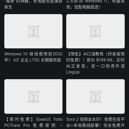
“瘦身”的神器，老电脑也能重获
2.3GB 的 Windows 11，轻量高
新生
效，低配电脑首选！
Windows 10 继续使用到2032
【限免】AI口语教练（终身版限
年！ IoT 企业 LTSC 长期服务版
时免费）！原价 $199.99，实时
纠正发音，说一口地道外语
LingUp
【限时免费】EaseUS Todo
Sora 2 视频去水印！免费在线平
PCTrans Pro 免费密钥 –
台+本地离线部署！完全免费开