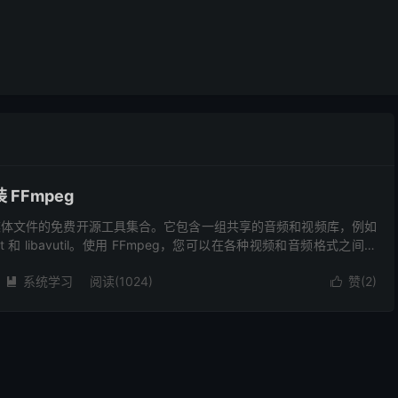
装 FFmpeg
理多媒体文件的免费开源工具集合。它包含一组共享的音频和视频库，例如
format 和 libavutil。使用 FFmpeg，您可以在各种视频和音频格式之间进
流式...
系统学习
阅读(1024)
赞(
2
)

