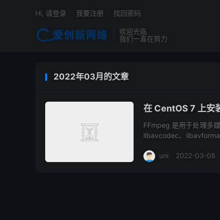
Hi, 请登录
我要注册
找回密码
欢迎光临
我们一直在努力
2022年03月的文章
在 CentOS 7 上安
FFmpeg 是用于处
libavcodec、libav
行转换、设置采样率、捕获
uni
2022-03-08