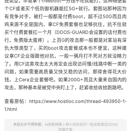
技类型，毕竟拿个freeboot一分钱不花就能打，这种随便套
个CF或者买个低防御机器能扛5G+就行。套图站那种因为
有竞争对手，被打一般都是付费boot，超不过50G而且肉
鸡来源不全是国内，拿CF免费套餐也足够抗住，抗不住就
买个付费套餐扛一个月（DDOS-GUARD会设置的话付费也
行，免费版太蛋疼）。上百G的攻击那一般都是对某站有深
仇大恨类型了，买的boot攻击套餐成本也不便宜，这种建
议拿CF企业版跟他对抗，一般一俩月打不死对方就没精力
了。用CF这类攻击太大肯定会出现访问慢/线路中断一类的
问题，如果需要高质量又快又稳的访问，那得舍得花大价
钱，上Cera企业套餐吧。如果200G+而且大量来自国内的
攻击，那种基本是被党中央盯上了，赶紧收拾收拾跑路吧。
查看原帖：https://www.hostloc.com/thread-493950-1-
1.html
未经允许不得转载：
AI创新网络
»
和小白站长们一起总结常见DDOS
防御方案