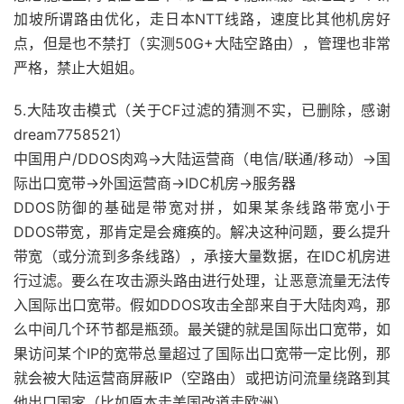
加坡所谓路由优化，走日本NTT线路，速度比其他机房好
点，但是也不禁打（实测50G+大陆空路由），管理也非常
严格，禁止大姐姐。
5.大陆攻击模式（关于CF过滤的猜测不实，已删除，感谢
dream7758521）
中国用户/DDOS肉鸡->大陆运营商（电信/联通/移动）->国
际出口宽带->外国运营商->IDC机房->服务器
DDOS防御的基础是带宽对拼，如果某条线路带宽小于
DDOS带宽，那肯定是会瘫痪的。解决这种问题，要么提升
带宽（或分流到多条线路），承接大量数据，在IDC机房进
行过滤。要么在攻击源头路由进行处理，让恶意流量无法传
入国际出口宽带。假如DDOS攻击全部来自于大陆肉鸡，那
么中间几个环节都是瓶颈。最关键的就是国际出口宽带，如
果访问某个IP的宽带总量超过了国际出口宽带一定比例，那
就会被大陆运营商屏蔽IP（空路由）或把访问流量绕路到其
他出口国家（比如原本走美国改道走欧洲）。