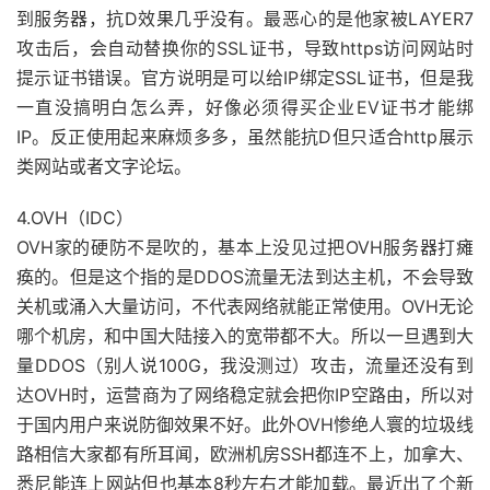
到服务器，抗D效果几乎没有。最恶心的是他家被LAYER7
攻击后，会自动替换你的SSL证书，导致https访问网站时
提示证书错误。官方说明是可以给IP绑定SSL证书，但是我
一直没搞明白怎么弄，好像必须得买企业EV证书才能绑
IP。反正使用起来麻烦多多，虽然能抗D但只适合http展示
类网站或者文字论坛。
4.OVH（IDC）
OVH家的硬防不是吹的，基本上没见过把OVH服务器打瘫
痪的。但是这个指的是DDOS流量无法到达主机，不会导致
关机或涌入大量访问，不代表网络就能正常使用。OVH无论
哪个机房，和中国大陆接入的宽带都不大。所以一旦遇到大
量DDOS（别人说100G，我没测过）攻击，流量还没有到
达OVH时，运营商为了网络稳定就会把你IP空路由，所以对
于国内用户来说防御效果不好。此外OVH惨绝人寰的垃圾线
路相信大家都有所耳闻，欧洲机房SSH都连不上，加拿大、
悉尼能连上网站但也基本8秒左右才能加载。最近出了个新