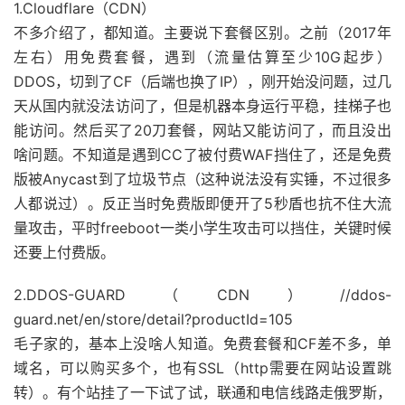
1.Cloudflare（CDN）
不多介绍了，都知道。主要说下套餐区别。之前（2017年
左右）用免费套餐，遇到（流量估算至少10G起步）
DDOS，切到了CF（后端也换了IP），刚开始没问题，过几
天从国内就没法访问了，但是机器本身运行平稳，挂梯子也
能访问。然后买了20刀套餐，网站又能访问了，而且没出
啥问题。不知道是遇到CC了被付费WAF挡住了，还是免费
版被Anycast到了垃圾节点（这种说法没有实锤，不过很多
人都说过）。反正当时免费版即便开了5秒盾也抗不住大流
量攻击，平时freeboot一类小学生攻击可以挡住，关键时候
还要上付费版。
2.DDOS-GUARD（CDN）//ddos-
guard.net/en/store/detail?productId=105
毛子家的，基本上没啥人知道。免费套餐和CF差不多，单
域名，可以购买多个，也有SSL（http需要在网站设置跳
转）。有个站挂了一下试了试，联通和电信线路走俄罗斯，