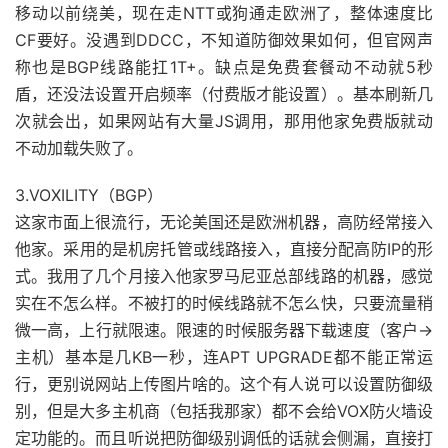
移动以前绕美，现在走NTT或狗通走欧洲了，整体速度比
CF要好。没遇到DDCC，不知道防御效果如何，但官网声
称也是BGP线路能扛1T+。缺点是免费套餐动不动就5秒
盾，还没法设置开启频率（付费版才能设置）。基本刷新几
次就会出，如果网站有大量JS调用，那用他家免费版就动
不动加载失败了。
3.VOXILITY（BGP）
这家市面上很流行，无论美国还是欧洲机器，高防经常接入
他家。采用的是机房托管或线路接入，直接分配高防IP的形
式。我用了几个月接入他家罗马尼亚总部线路的机器，感觉
实在不怎么样。不被打的时候线路就不怎么快，只要流量稍
微一高，上行就限速。限速的时候服务器下载速度（客户->
主机）基本是几KB一秒，连APT UPGRADE都不能正常运
行，更别说网站上传图片啥的。这个有人说可以设置防御级
别，但是大多主机商（包括我那家）都不会给VOX防火墙设
定功能的。而且听说把防御级别调低的话就会侧漏，直接打