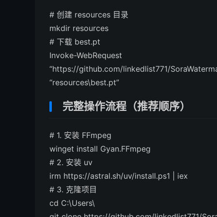
# 创建 resources 目录
mkdir resources
# 下载 best.pt
Invoke-Web
“https://github.com/linkedlist771/SoraWaterm
“resources\best.pt”
完整操作流程（推荐顺序）
# 1. 安装 FFmpeg
winget install Gyan.
FFmpeg
# 2. 安装 uv
irm https
://astral.sh/uv/install.ps1 | iex
# 3. 克隆项目
cd C:\Users\
git clone https
://github.com/linkedlist771/So