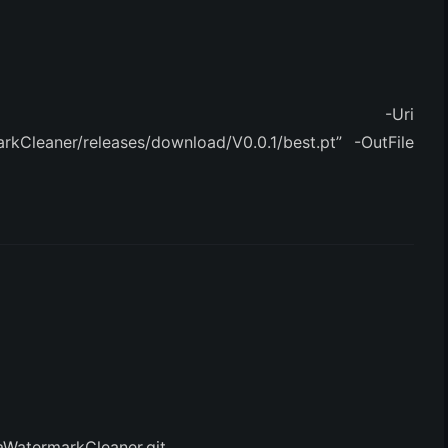
Request -Uri
arkCleaner/releases/download/V0.0.1/best.pt”
-OutFile
raWatermarkCleaner.git