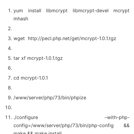
yum install libmcrypt libmcrypt-devel mcrypt
mhash
wget http://pecl.php.net/get/mcrypt-1.0.1.tgz
tar xf mcrypt-1.0.1.tgz
cd mcrypt-1.0.1
/www/server/php/73/bin/phpize
./configure –with-php-
config=/www/server/php/73/bin/php-config &&
make && make install