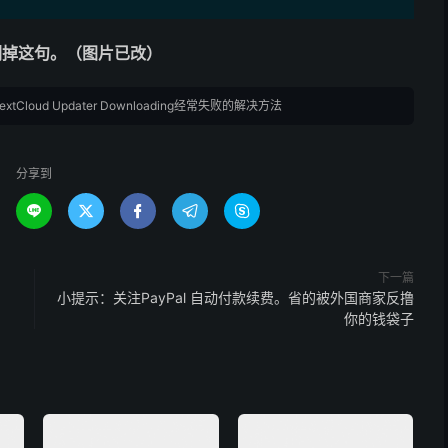
 或者直接删掉这句。（图片已改）
xtCloud Updater Downloading经常失败的解决方法
分享到





下一篇
小提示：关注PayPal 自动付款续费。省的被外国商家反撸
你的钱袋子