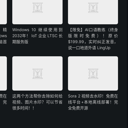
布！精
Windows 10 继续使用到
【限免】AI口语教练（终身
ows
2032年！ IoT 企业 LTSC 长
版限时免费）！原价
脑首
期服务版
$199.99，实时纠正发音，
说一口地道外语 LingUp
免费在
这两个方法帮你去除如何给
Sora 2 视频去水印！免费在
！完
视频、图片水印？可以节省
线平台+本地离线部署！完
很多时间！！
全免费开源