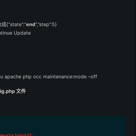
成{“state”:”
end
“,”step”:5}
ue Update
pache php occ maintenance:mode –off
fig.php 文件