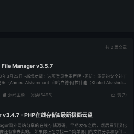
共 2 篇文章
le Manager v3.5.7
2020年3月23日 -新增功能：选项登录免责声明 -更新：重要的安全补丁
hmed Alshammari）和哈立德·阿拉什迪（Khaled Alrashidi）
源码主题
阅读(5496)
赞(
7
)


ager v3.4.7 - PHP在线存储&最新极简云盘
e Manager国外网站分享的在线存储源码。早期发布之后，然后看到汉化
像还有拿去卖的。 如果你正在寻找一个简单易用的文件分享和存储脚