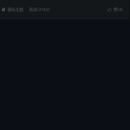
的选择。 它可以分享文件给你的朋友...
源码主题
阅读(3182)
赞(
4
)

