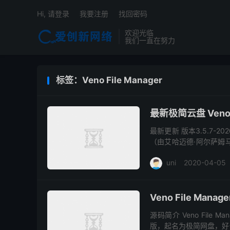
Hi, 请登录
我要注册
找回密码
欢迎光临
我们一直在努力
标签：Veno File Manager
最新极简云盘 Veno Fi
最新更新 版本3.5.7-
（由艾哈迈德·阿尔萨姆马里（A
发现的漏洞） ...
uni
2020-04-05
Veno File Man
源码简介 Veno Fil
版，起名为极简网盘，好