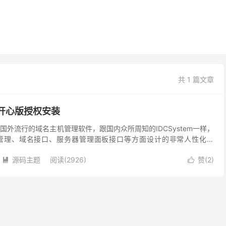
共 1 篇文章
 - 开心版授权安装
套国外流行的域名主机管理软件，跟国内众所周知的IDCSystem一样，
管理、域名接口、服务器管理面板接口等方面设计的非常人性化。
域名注册管理解析，主机开通管理，VPS开通管...
源码主题
阅读(2926)
赞(
2
)

