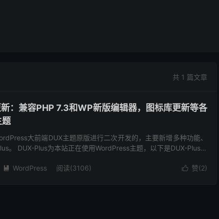
共 1 篇文章
更新：兼容PHP 7.3和WP新版编辑器，图标库更新等各
主题
ordPress大前端DUX主题原版进行二次开发的，主要新增多种功能、
us。 DUX-Plus为本站正在使用WordPress主题，以下是DUX-Plus主
 ...
WordPress
阅读(3106)
赞(
2
)

