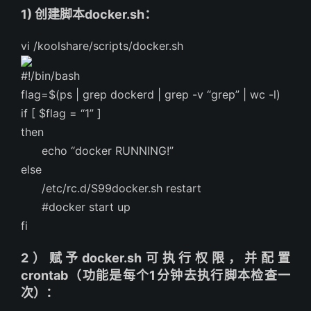
1) 创建脚本docker.sh：
vi /koolshare/scripts/docker.sh
#!/bin/bash
flag=$(ps | grep dockerd | grep -v “grep” | wc -l)
if [ $flag = “1” ]
then
echo “docker RUNNING!”
else
/etc/rc.d/S99docker.sh restart
#docker start up
fi
2）赋予docker.sh可执行权限，并配置
crontab（功能是每个1分钟去执行脚本检查一
次）：