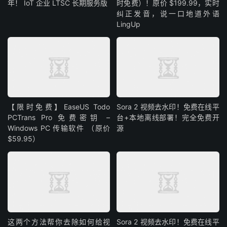
年！ IoT 企业 LTSC 长期服务版
时免费）！原价 $199.99，实时
纠正发音，说一口地道外语
LingUp
【限时免费】EaseUS Todo
Sora 2 视频去水印！免费在线平
PCTrans Pro 免费密钥 –
台+本地离线部署！完全免费开
Windows PC 传输软件 （原价
源
$59.95）
这两个方法帮你去除如何给视
Sora 2 视频去水印！免费在线平