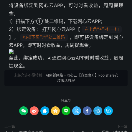
将设备绑定到网心云APP，可时时看收益，周周提现
金。
1）扫描下方“①”处二维码，下载网心云APP;
2）绑定设备： 打开网心云APP【
右上角“+”-扫一扫
】，
，即可将设备绑定到网心
扫描下图“②”处二维码
云APP，即可时时看收益，周周提现金。
至此，绑定成功，可通过网心云APP时时看收益，周周
提现金。
未经允许不得转载：
AI创新网络
»
网心云【容器魔方】koolshare安
装激活教程
分享到









上一篇
下一篇