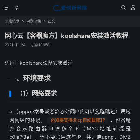




网络技术
问题收集
正文


网心云【容器魔方】koolshare安装激活教程
2021-11-24
阅读(10658)
适用于koolshare设备安装激活
一、环境要求
（1）网络要求
a.（pppoe拨号或者静态公网IP的可以忽略跳过）局域
网网络的环境，
，容器魔
必须要支持dhcp自动获取IP
方会从路由器申请多个IP（MAC地址前缀是
c0:e7:3e），请不要禁用这些IP，并开启upnp，DMZ