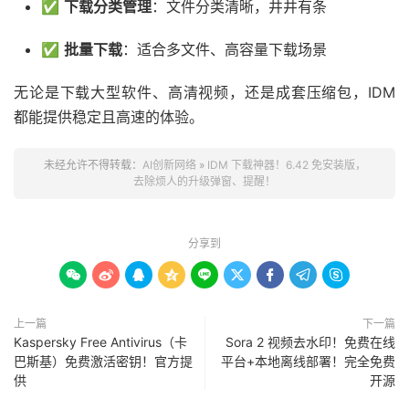
✅
下载分类管理
：文件分类清晰，井井有条
✅
批量下载
：适合多文件、高容量下载场景
无论是下载大型软件、高清视频，还是成套压缩包，IDM
都能提供稳定且高速的体验。
未经允许不得转载：
AI创新网络
»
IDM 下载神器！6.42 免安装版，
去除烦人的升级弹窗、提醒！
分享到









上一篇
下一篇
Kaspersky Free Antivirus（卡
Sora 2 视频去水印！免费在线
巴斯基）免费激活密钥！官方提
平台+本地离线部署！完全免费
供
开源