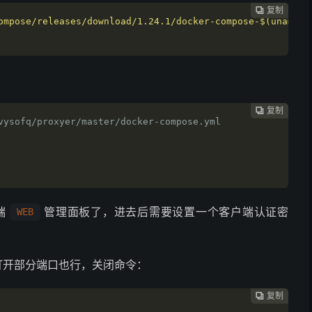
复制
复制
复制
复制
复制





ompose/releases/download/1.24.1/docker-compose-
$(uname -
复制
复制
复制
复制




vysofq/proxyer/master/docker-compose.yml
端
管理面板了，进去后需要设置一个客户端认证密
WEB
打开部分端口也行，关闭命令：
复制
复制
复制


