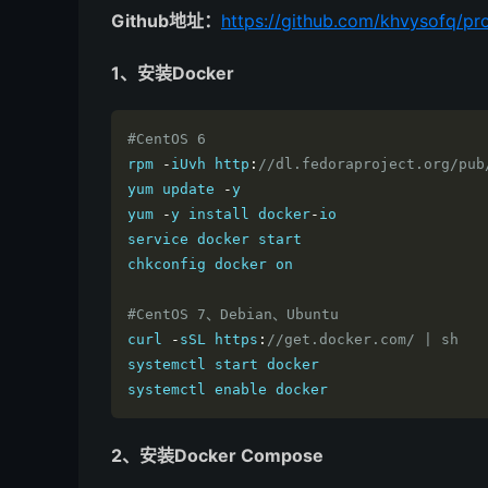
Github地址：
https://github.com/khvysofq/pr
1、安装Docker
#CentOS 6
rpm
-
iUvh http
:
//dl.fedoraproject.org/pub
yum update 
-
y

yum 
-
y install docker
-
io

service docker start

chkconfig docker 
on
#CentOS 7、Debian、Ubuntu
curl 
-
sSL https
:
//get.docker.com/ | sh
systemctl start docker

systemctl enable docker
2、安装Docker Compose