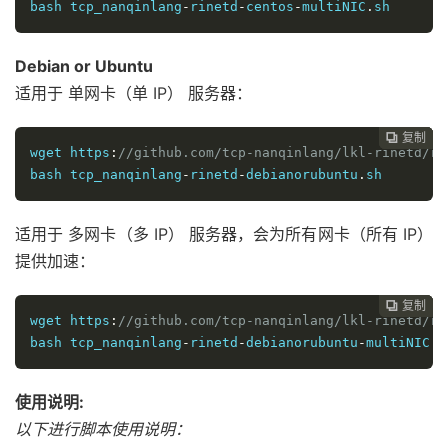
bash tcp_nanqinlang
-
rinetd
-
centos
-
multiNIC
.
sh
Debian or Ubuntu
适用于 单网卡（单 IP） 服务器：
复制
复制
复制
复制




wget https
:
//github.com/tcp-nanqinlang/lkl-rinetd/re
bash tcp_nanqinlang
-
rinetd
-
debianorubuntu
.
sh
适用于 多网卡（多 IP） 服务器，会为所有网卡（所有 IP）
提供加速：
复制
复制
复制



wget https
:
//github.com/tcp-nanqinlang/lkl-rinetd/re
bash tcp_nanqinlang
-
rinetd
-
debianorubuntu
-
multiNIC
.
s
使用说明:
以下进行脚本使用说明：