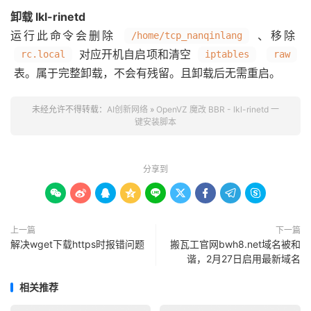
卸载 lkl-rinetd
运行此命令会删除
、移除
/home/tcp_nanqinlang
对应开机自启项和清空
rc.local
iptables
raw
表。属于完整卸载，不会有残留。且卸载后无需重启。
未经允许不得转载：
AI创新网络
»
OpenVZ 魔改 BBR - lkl-rinetd 一
键安装脚本
分享到









上一篇
下一篇
解决wget下载https时报错问题
搬瓦工官网bwh8.net域名被和
谐，2月27日启用最新域名
相关推荐