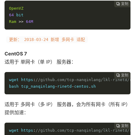
复制
复制
复制
复制
复制
复制
复制







OpenVZ
64
Ram
>>
64M
更新： 2018-03-24 新增 多网卡 适配
CentOS 7
适用于 单网卡（单 IP） 服务器：
复制
复制
复制
复制
复制
复制






wget https
:
//github.com/tcp-nanqinlang/lkl-rinetd/re
bash tcp_nanqinlang
-
rinetd
-
centos
.
sh
适用于 多网卡（多 IP） 服务器，会为所有网卡（所有 IP）
提供加速：
复制
复制
复制
复制
复制





wget https
:
//github.com/tcp-nanqinlang/lkl-rinetd/re