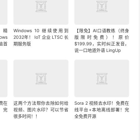
布！精
Windows 10 继续使用到
【限免】AI口语教练（终身
ows
2032年！ IoT 企业 LTSC 长
版限时免费）！原价
脑首
期服务版
$199.99，实时纠正发音，
说一口地道外语 LingUp
免费在
这两个方法帮你去除如何给
Sora 2 视频去水印！免费在
！完
视频、图片水印？可以节省
线平台+本地离线部署！完
很多时间！！
全免费开源