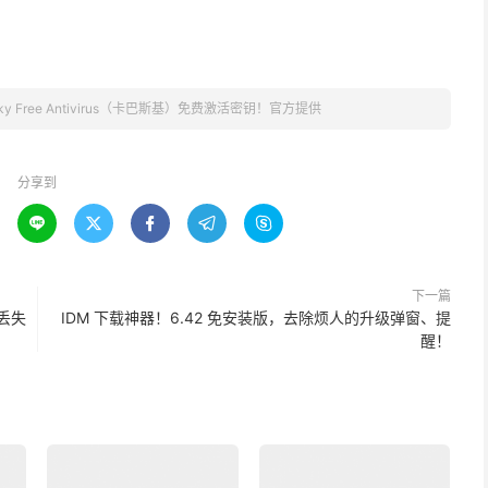
rsky Free Antivirus（卡巴斯基）免费激活密钥！官方提供
分享到





下一篇
何丢失
IDM 下载神器！6.42 免安装版，去除烦人的升级弹窗、提
醒！