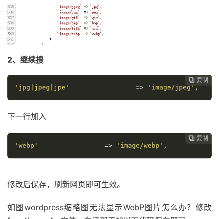
2、继续搜
复制
复制
复制
复制




'jpg|jpeg|jpe'
=>
'image/jpeg'
,
下一行加入
复制
复制
复制



'webp'
=>
'image/webp'
,
修改后保存，刷新网页即可生效。
如图wordpress缩略图无法显示WebP图片怎么办？修改