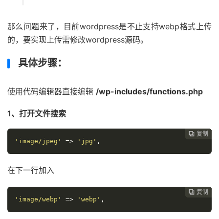
那么问题来了，目前wordpress是不止支持webp格式上传
的，要实现上传需修改wordpress源码。
具体步骤：
使用代码编辑器直接编辑
/wp-includes/functions.php
1、打开文件搜索
复制
复制
复制
复制
复制
复制






'image/jpeg'
=>
'jpg'
,
在下一行加入
复制
复制
复制
复制
复制





'image/webp'
=>
'webp'
,