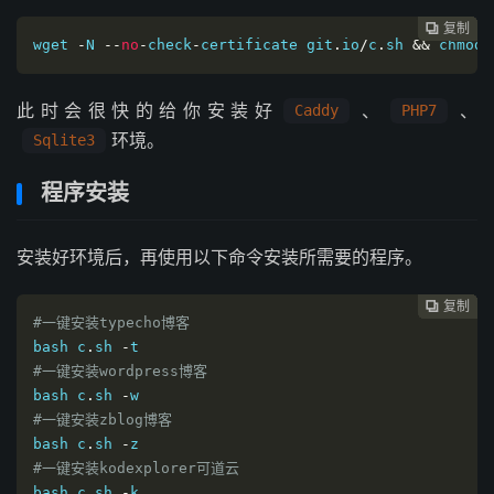
复制
复制
复制
复制
复制
复制
复制
复制
复制
复制










wget
-
N 
--
no
-
check
-
certificate git
.
io
/
c
.
sh 
&&
 chmod 
此时会很快的给你安装好
、
、
Caddy
PHP7
环境。
Sqlite3
程序安装
安装好环境后，再使用以下命令安装所需要的程序。
复制
复制
复制
复制
复制
复制
复制
复制
复制









#一键安装typecho博客
bash c
.
sh 
-
#一键安装wordpress博客
bash c
.
sh 
-
#一键安装zblog博客
bash c
.
sh 
-
#一键安装kodexplorer可道云
bash c
.
sh 
-