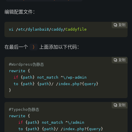
编辑配置文件：
复制
复制
复制
复制
复制
复制
复制
复制








vi
/
etc
/
dylanbai8
/
caddy
/
Caddyfile
在最后一个
上面添加以下代码：
}
复制
复制
复制
复制
复制
复制
复制







#Wordpress伪静态
rewrite 
{
if
{
path
}
 not_match 
^
\/wp
-
admin

  to 
{
path
}
{
path
}/
/
index
.
php
?{
query
}
}
复制
复制
复制
复制
复制
复制






#Typecho伪静态
rewrite 
{
if
{
path
}
 not_match 
^
\/admin

    to 
{
path
}
{
path
}/
/
index
.
php
?{
query
}