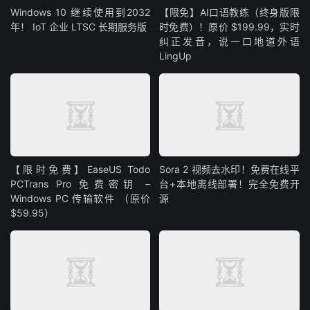
Windows 10 继续使用到2032
【限免】AI口语教练（终身版限
年！ IoT 企业 LTSC 长期服务版
时免费）！原价 $199.99，实时
纠正发音，说一口地道外语
LingUp
【限时免费】EaseUS Todo
Sora 2 视频去水印！免费在线平
PCTrans Pro 免费密钥 –
台+本地离线部署！完全免费开
Windows PC 传输软件 （原价
源
$59.95）