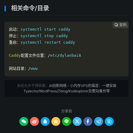
相关命令/目录
复制
复制
复制



启动：
停止：
重启：
systemctl restart caddy

Caddy
配置文件位置：/
etc
/
dylanbai8

网站目录：/
www
未经允许不得转载：
AI创新网络
»
小内存VPS的福音：一键安装
Typecho/WordPress/Zblog/Kodexplorer及整站备份等
分享到








