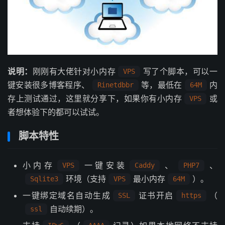
说明：
刚刚有大佬针对小内存
写了个脚本，可以一
VPS
键安装很多博客程序、
等，最低在
内
Rinetdbbr
64M
存上测试通过，这里就分享下，如果你有小内存
或
VPS
者想体验下的都可以试试。
脚本特性
小内存
一键安装
、
、
VPS
Caddy
PHP7
环境（支持
最小内存
）。
Sqlite3
VPS
64M
一键绑定域名自动生成
证书开启
（
SSL
https
自动续期）。
ssl