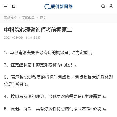




网络技术
问题收集
正文


中科院心理咨询师考前押题二
2024-08-09
阅读(294)
1、与巴甫洛夫关系最密切的概念是( 动力定型 )。
2、在觉醒状态下的觉知被称为( 意识 )。
3、表示触觉灵敏度的指标叫两点阈，两点阈最大的身体部
位是( 脊背 )。
4、按照马斯洛的理论，最低层次的需要是( 生理需要 )。
5、微弱、持久、具有弥漫性特点的情绪状态是( 心境 )。