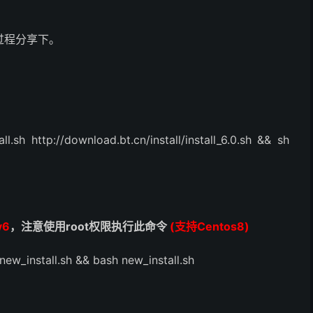
过程分享下。
.sh http://download.bt.cn/install/install_6.0.sh && sh
v6
，注意使用root权限执行此命令
(支持Centos8)
/new_install.sh && bash new_install.sh