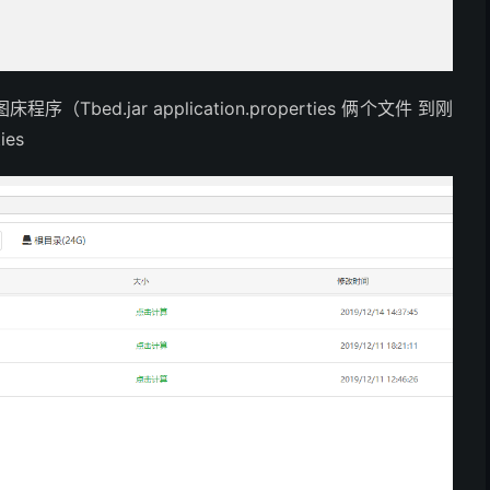
（Tbed.jar application.properties 俩个文件 到刚
ies