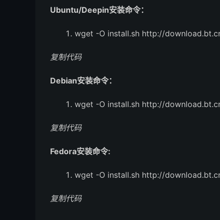
Ubuntu/Deepin安装命令：
wget -O install.sh http://download.bt.cn
复制代码
Debian安装命令：
wget -O install.sh http://download.bt.cn
复制代码
Fedora安装命令:
wget -O install.sh http://download.bt.cn/
复制代码