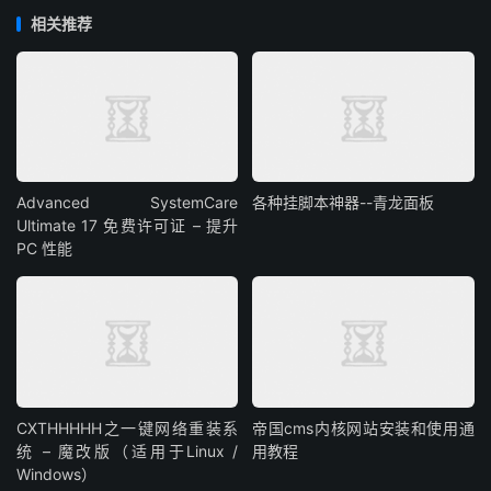
相关推荐
Advanced SystemCare
各种挂脚本神器--青龙面板
Ultimate 17 免费许可证 – 提升
PC 性能
CXTHHHHH之一键网络重装系
帝国cms内核网站安装和使用通
统 – 魔改版（适用于Linux /
用教程
Windows）