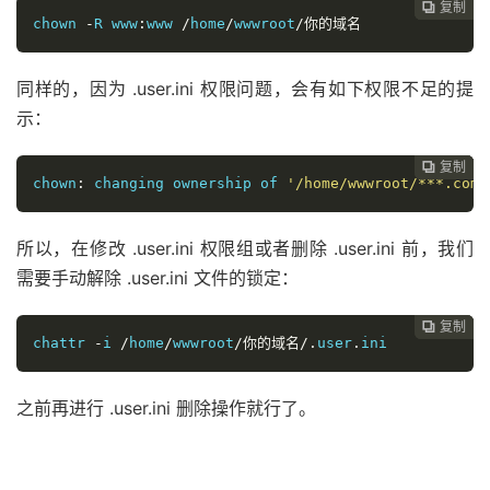
复制
复制
复制
复制
复制





chown 
-
R www
:
www 
/
home
/
wwwroot
/你的域名
同样的，因为 .user.ini 权限问题，会有如下权限不足的提
示：
复制
复制
复制
复制




chown
:
 changing ownership of 
'/home/wwwroot/***.com/
所以，在修改 .user.ini 权限组或者删除 .user.ini 前，我们
需要手动解除 .user.ini 文件的锁定：
复制
复制
复制



chattr 
-
i 
/
home
/
wwwroot
/你的域名/.
user
.
ini
之前再进行 .user.ini 删除操作就行了。