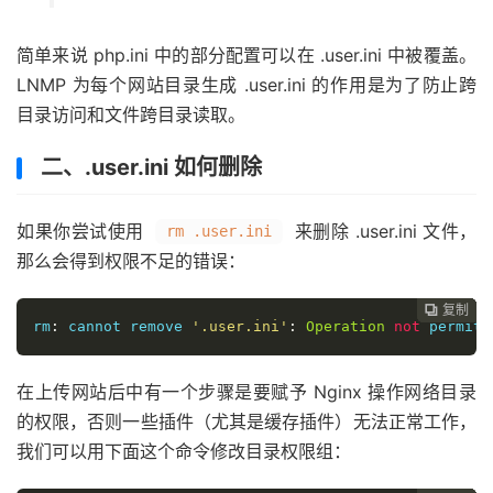
简单来说 php.ini 中的部分配置可以在 .user.ini 中被覆盖。
LNMP 为每个网站目录生成 .user.ini 的作用是为了防止跨
目录访问和文件跨目录读取。
二、.user.ini 如何删除
如果你尝试使用
来删除 .user.ini 文件，
rm .user.ini
那么会得到权限不足的错误：
复制
复制
复制
复制
复制
复制






rm
:
 cannot remove 
'.user.ini'
:
Operation
not
 permitt
在上传网站后中有一个步骤是要赋予 Nginx 操作网络目录
的权限，否则一些插件（尤其是缓存插件）无法正常工作，
我们可以用下面这个命令修改目录权限组：