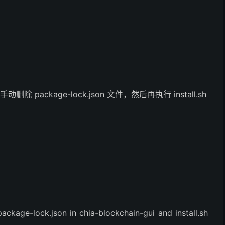
除 package-lock.json 文件，然后再执行 install.sh
ckage-lock.json in chia-blockchain-gui and install.sh