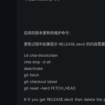
后续的版本更新和维护命令：
更新过程中如果提示 RELEASE.dev0 的内容需要手动删
cd chia-blockchain
chia stop -d all
deactivate
git fetch
git checkout latest
git reset –hard FETCH_HEAD
# If you get RELEASE.dev0 then delete the pa