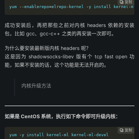
复制
复制
复制
复制
复制
复制
复制
复制
复制
复制










yum 
--
enablerepo
=
elrepo
-
kernel 
-
y install kernel
-
ml
-
成功安装后，再把那些之前对内核 headers 依赖的安装
包，比如 gcc、gcc-c++ 之类的再安装一次即可。
为什么要安装最新版内核 headers 呢？
这是因为 shadowsocks-libev 版有个 tcp fast open 功
能，如果不安装的话，这个功能是无法开启的。
内核升级方法
如果是 CentOS 系统，执行如下命令即可升级内核：
复制
复制
复制
复制
复制
复制
复制
复制
复制









yum 
-
y 
install
 kernel
-
ml kernel
-
ml
-
devel