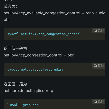
或者为：
net.ipv4.tcp_available_congestion_control = reno cubic
bbr
复制
复制
复制
复制
复制
复制
复制
复制
复制
复制
复制
复制
复制
复制
复制
复制
















sysctl
net
.
ipv4
.
tcp_congestion_control
返回值一般为：
net.ipv4.tcp_congestion_control = bbr
复制
复制
复制
复制
复制
复制
复制
复制
复制
复制
复制
复制
复制
复制
复制















sysctl
net
.
core
.
default_qdisc
返回值一般为：
net.core.default_qdisc = fq
复制
复制
复制
复制
复制
复制
复制
复制
复制
复制
复制
复制
复制
复制














lsmod
|
 grep bbr