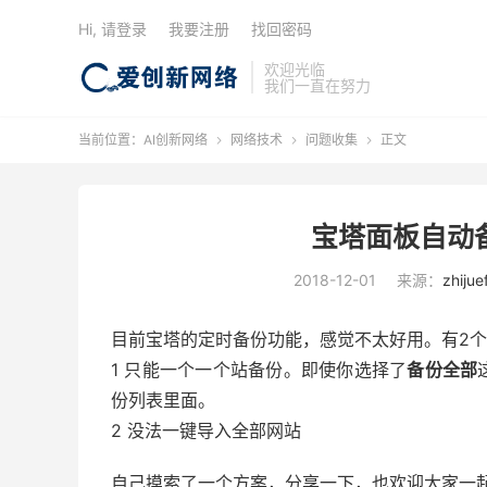
Hi, 请登录
我要注册
找回密码
欢迎光临
我们一直在努力
当前位置：
AI创新网络
网络技术
问题收集
正文



宝塔面板自动
2018-12-01
来源：
zhijue
目前宝塔的定时备份功能，感觉不太好用。有2
1 只能一个一个站备份。即使你选择了
备份全部
份列表里面。
2 没法一键导入全部网站
自己摸索了一个方案，分享一下，也欢迎大家一