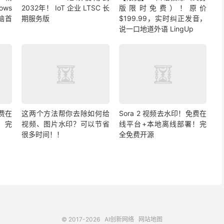
ows
2032年！ IoT 企业 LTSC 长
版限时免费）！原价
脑首
期服务版
$199.99，实时纠正发音，
说一口地道外语 LingUp
免费在
这两个方法帮你去除如何给
Sora 2 视频去水印！免费在
！完
视频、图片水印？可以节省
线平台+本地离线部署！完
很多时间！！
全免费开源
© 2017-2026
AI创新网络
网站地图