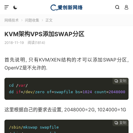




网络技术
问题收集
正文


KVM架构VPS添加SWAP分区
2018-11-19
阅读(1814)
首先说明, 只有KVM/XEN结构的才可以添加SWAP分区,
OpenVZ是不允许的.
复制
复制
复制
复制




cd 
/
var
/
dd 
if
=
/dev/
zero 
of
=
swapfile bs
=
1024
 count
=
2048000
这里根据自己的要求去设置, 2048000=2G, 1024000=1G
复制
复制
复制



/sbin/