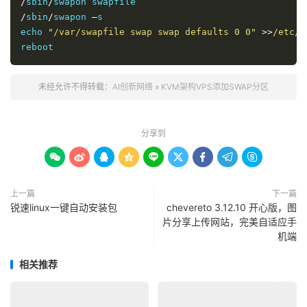
/
sbin
/
/
sbin
/
swapon 
–
s

echo 
"/var/swapfile swap swap defaults 0 0"
>>
/etc/
f
reboot
未经允许不得转载：
AI创新网络
»
KVM架构VPS添加SWAP分区
分享到









上一篇
下一篇
锐速linux一键自动安装包
chevereto 3.12.10 开心版，图
片分享上传网站，完美自适应手
机端
相关推荐