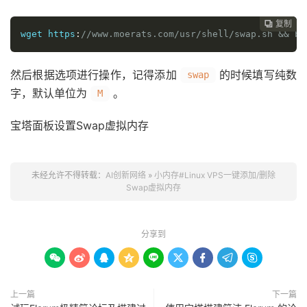
复制
复制
复制



wget
 https
:
//www.moerats.com/usr/shell/swap.sh && ba
然后根据选项进行操作，记得添加
的时候填写纯数
swap
字，默认单位为
。
M
宝塔面板设置Swap虚拟内存
未经允许不得转载：
AI创新网络
»
小内存#Linux VPS一键添加/删除
Swap虚拟内存
分享到









上一篇
下一篇