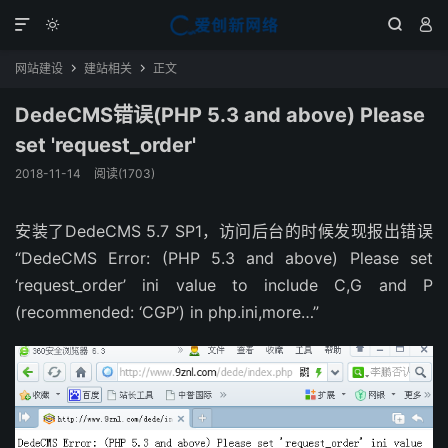




网站建设
建站相关
正文


DedeCMS错误(PHP 5.3 and above) Please
set 'request_order'
2018-11-14
阅读(1703)
安装了DedeCMS 5.7 SP1，访问后台的时候发现报出错误
“DedeCMS Error: (PHP 5.3 and above) Please set
‘request_order’ ini value to include C,G and P
(recommended: ‘CGP’) in php.ini,more…”