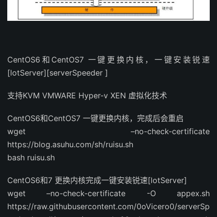
CentOS6和CentOS7 一键更换内核，一键安装锐速
[lotServer][serverSpeeder ]
支持KVM VMWARE Hyper-v XEN 虚拟化技术
CentOS6和CentOS7 一键更换内核，完成后会重启
wget –no-check-certificate
https://blog.asuhu.com/sh/ruisu.sh
bash ruisu.sh
CentOS6和7 更换内核完成一键安装锐速[lotServer]
wget –no-check-certificate -O appex.sh
https://raw.githubusercontent.com/0oVicero0/serverSp