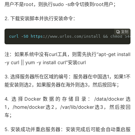
用户不是root，则执行sudo -s命令切换到root用户；
2. 下载安装脚本并执行安装命令：
复制
复制
复制



curl 
-
SO https
:
//www.urlos.com/install && chmod 544 
注：如果系统中没有curl工具，则需先执行“apt-get install
-y curl || yum -y install curl”安装curl
3. 选择服务器所在区域的编号：服务器在中国选1，如果1不
能安装则选2，如果服务器在海外则选3，然后按回车；
4. 选择Docker数据的存储目录：/data/docker选
1，/home/docker选2，/var/lib/docker选3，然后按回
车；
5. 安装成功并重启服务器：安装完成后可能会自动重启服