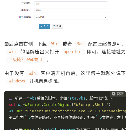
最后点击右侧，下载
或者
配置压缩包即可，
Win
Mac
的话解压出来打开
即可，连接地址为
Win
open.bat
。
二级域名:Web端口
由于没有
客户端开机自启，这里博主就额外说下
Win
开机自启步骤。
Windows
复制
复制
复制



1
、新建一个
vbs
后缀的脚本，比如
rats
.
vbs
，脚本代码如下：
set
 ws
=
WScript
.
CreateObject
(
"WScript.Shell"
)
ws
.
Run
"C:UsersDesktopfrpfrpc.exe -c C:UsersDesktopf
第二行为
frp
文件夹路径，不直接具体路径的，打开
frp
文件夹，左上角