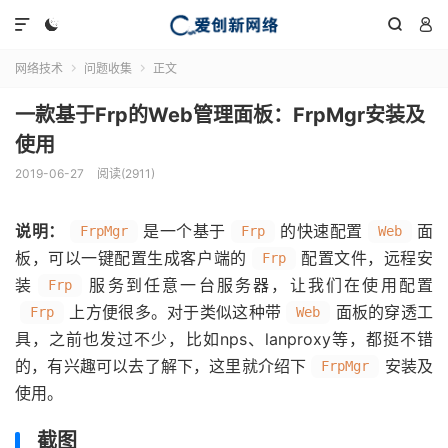




网络技术
问题收集
正文


一款基于Frp的Web管理面板：FrpMgr安装及
使用
2019-06-27
阅读(2911)
说明：
是一个基于
的快速配置
面
FrpMgr
Frp
Web
板，可以一键配置生成客户端的
配置文件，远程安
Frp
装
服务到任意一台服务器，让我们在使用配置
Frp
上方便很多。对于类似这种带
面板的穿透工
Frp
Web
具，之前也发过不少，比如nps、lanproxy等，都挺不错
的，有兴趣可以去了解下，这里就介绍下
安装及
FrpMgr
使用。
截图