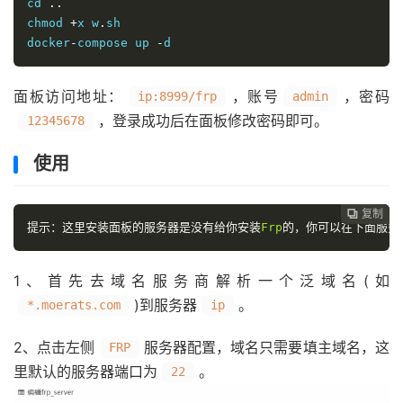
cd 
..
chmod 
+
x w
.
sh

docker
-
compose up 
-
d
面板访问地址：
，账号
，密码
ip:8999/frp
admin
，登录成功后在面板修改密码即可。
12345678
使用
复制
复制
复制
复制




提示：这里安装面板的服务器是没有给你安装
Frp
的，你可以在下面服务
1、首先去域名服务商解析一个泛域名(如
)到服务器
。
*.moerats.com
ip
2、点击左侧
服务器配置，域名只需要填主域名，这
FRP
里默认的服务器端口为
。
22