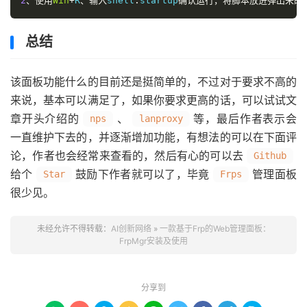
2
、使用
Win
+
R
、输入
shell
:
startup
确认运行，将脚本放进弹出来的
总结
该面板功能什么的目前还是挺简单的，不过对于要求不高的
来说，基本可以满足了，如果你要求更高的话，可以试试文
章开头介绍的
、
等，最后作者表示会
nps
lanproxy
一直维护下去的，并逐渐增加功能，有想法的可以在下面评
论，作者也会经常来查看的，然后有心的可以去
Github
给个
鼓励下作者就可以了，毕竟
管理面板
Star
Frps
很少见。
未经允许不得转载：
AI创新网络
»
一款基于Frp的Web管理面板：
FrpMgr安装及使用
分享到