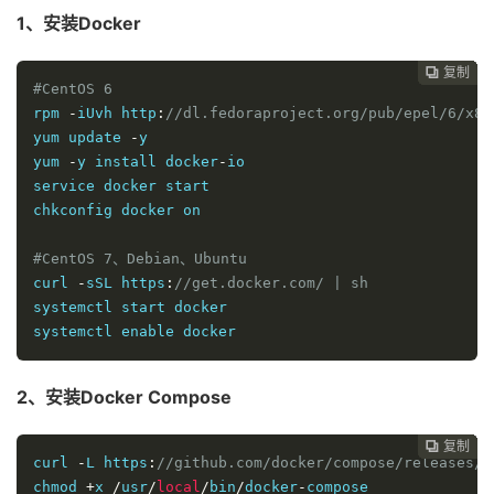
1、安装Docker
复制
复制
复制
复制
复制
复制
复制
复制








#CentOS 6
rpm 
-
iUvh http
:
//dl.fedoraproject.org/pub/epel/6/x86
yum update 
-
y

yum 
-
y install docker
-
io

service docker start

chkconfig docker on

#CentOS 7、Debian、Ubuntu
curl 
-
sSL https
:
//get.docker.com/ | sh
systemctl start docker

systemctl enable docker
2、安装Docker Compose
复制
复制
复制
复制
复制
复制
复制







curl 
-
L https
:
//github.com/docker/compose/releases/d
chmod 
+
x 
/
usr
/
local
/
bin
/
docker
-
compose