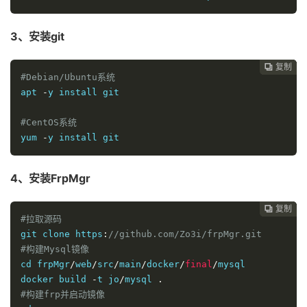
3、安装git
复制
复制
复制
复制
复制
复制






#Debian/Ubuntu系统
apt 
-
y install git

#CentOS系统
yum 
-
y install git
4、安装FrpMgr
复制
复制
复制
复制
复制





#拉取源码
git clone https
:
//github.com/Zo3i/frpMgr.git
#构建Mysql镜像
cd frpMgr
/
web
/
src
/
main
/
docker
/
final
/
mysql

docker build 
-
t jo
/
mysql 
.
#构建frp并启动镜像