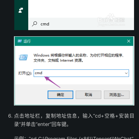
点击地址栏，复制地址信息，输入“cd+空格+安装目
录”并单击“enter”回车键。
示例：”cd C:\Program Files (x86)\Tencent\WeChat”