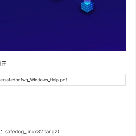
打开
re/safedogfwq_Windows_Help.pdf
dog_linux32.tar.gz）