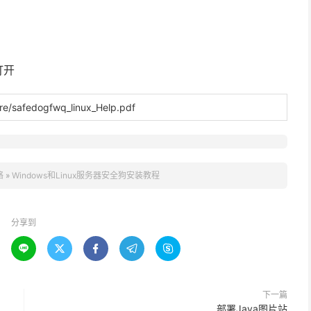
打开
e/safedogfwq_linux_Help.pdf
络
»
Windows和Linux服务器安全狗安装教程
分享到





下一篇
部署Java图片站