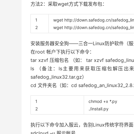
方法2：采取wget方式下载发布包：
1
wget
http
:
//down.safedog.cn/safedog_l
2
wget
http
:
//down.safedog.cn/safedog_
安装
服务器安全狗
——三合一Linux防护软件（服务
在root 帐户下执行以下命令：
tar xzvf 压缩包名 （如：
tar
xzvf
safedog_lin
ls （备注：ls主要用来获取压缩包解压出来的文件名 
safedog_linux32.tar.gz）
cd 文件夹名（如：cd safedog_an_linux32_2.8
1
chmod
+
x *
.
py
2
.
/
install
.
py
执行以下命令加入服云，告别Linux传统字符界面，体验
sdcloud
–
u
服云帐号