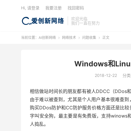
Hi, 请登录
我要注册
找回密码
欢迎光临
我们一直在努力
当前位置：
AI创新网络
网络技术
问题收集
正文



Windows和L
2018-12-22
分类
相信做站时间长的朋友都有被人DDCC（DDo
由于难以被查到，尤其是个人用户基本很难查到
购买DDos防护和CC防护服务价格方面还是比
字叫安全狗，最主要是有免费版，支持winows
人捣乱。